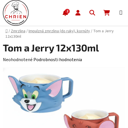
Prejsť na obsah
Hľadať
NÁKUP
2
Domov
/
Zmrzlina
/
Impulzná zmrzlina (do ruky), kornúty
/
Tom a Jerry
12x130ml
Tom a Jerry 12x130ml
Priemerné hodnotenie produktu je 0,0 z 5 hviezdičiek.
Neohodnotené
Podrobnosti hodnotenia