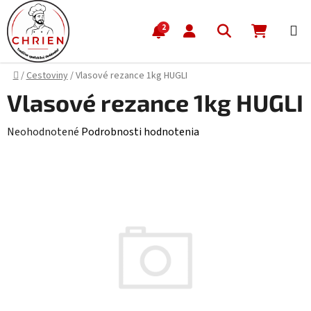
Prejsť na obsah
Hľadať
NÁKUP
2
Domov
/
Cestoviny
/
Vlasové rezance 1kg HUGLI
Vlasové rezance 1kg HUGLI
Priemerné hodnotenie produktu je 0,0 z 5 hviezdičiek.
Neohodnotené
Podrobnosti hodnotenia